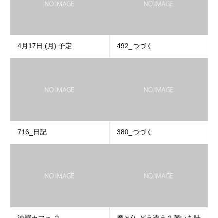
4月17日 (月) 予定
492_つづく
716_日記
380_つづく
沙羅カフェ ２
魔と仏 どう違う？願いを叶