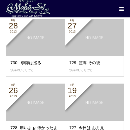
2013年 9月
9月
9月
28
27
2013
2013
730_ 季節は巡る
729_霊障 その後
沙羅のひとりごと
沙羅のひとりごと
9月
9月
26
19
2013
2013
728_痛いよぉ 怖かったよ
727_今日は お月見