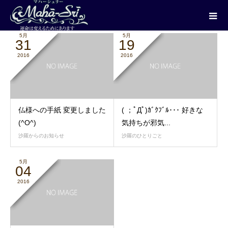
2016年 5月
5月
5月
31
19
2016
2016
仏様への手紙 変更しました
( ；ﾟДﾟ)ｶﾞｸﾌﾞﾙ･･･ 好きな
(^O^)
気持ちが邪気...
沙羅からのお知らせ
沙羅のひとりごと
5月
04
2016