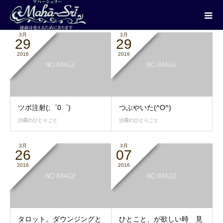
2016年 3月
3月
3月
29
29
2016
2016
ツボ注射(;゜0゜)
つぶやいた(^O^)
沙羅のひとりごと
沙羅のひとりごと
3月
3月
26
07
2016
2016
タロット。ダウンジングと
ひとこと、が欲しい時 見