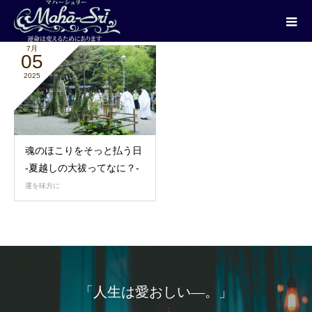
2025年 7月
7月
05
2025
魂のほこりをそっと払う日
-夏越しの大祓ってなに？-
運を味方に
「人生は愛おしい―。」