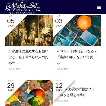
運を味方に
1月
1月
05
03
2026
2026
日常生活に直結するお願い
2026年、日本はどうなる？
ごと一覧｜今つらい人のた
「審判の年」を占いで読
めの...
み...
運を味方に
運を味方に
12月
12月
29
12
2026年 必要な祈願は？｜
2025
2025
冷静さと運を大事に
運を味方に