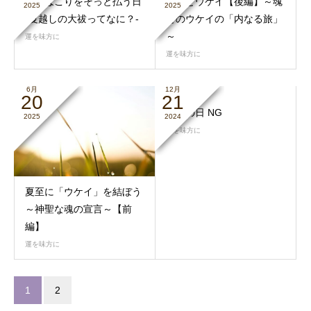
魂のほこりをそっと払う日
夏至とウケイ【後編】～魂
2025
2025
-夏越しの大祓ってなに？-
とのウケイの「内なる旅」
～
運を味方に
運を味方に
6月
12月
20
21
冬至の日 NG
2025
2024
運を味方に
夏至に「ウケイ」を結ぼう
～神聖な魂の宣言～【前
編】
運を味方に
1
2