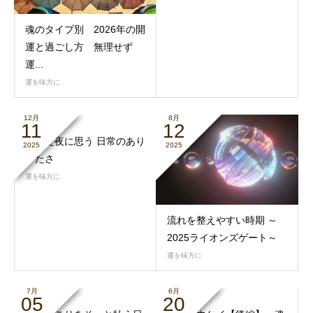
魂のタイプ別 2026年の開
運と過ごし方 無理せず
運...
運を味方に
12月
8月
11
12
揺れた夜に思う 日常のあり
2025
2025
がたさ
運を味方に
流れを整えやすい時期 ～
2025ライオンズゲート～
運を味方に
7月
6月
05
20