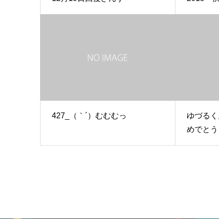
427_（｀´）むむむっ
ゆづるく
めでとう