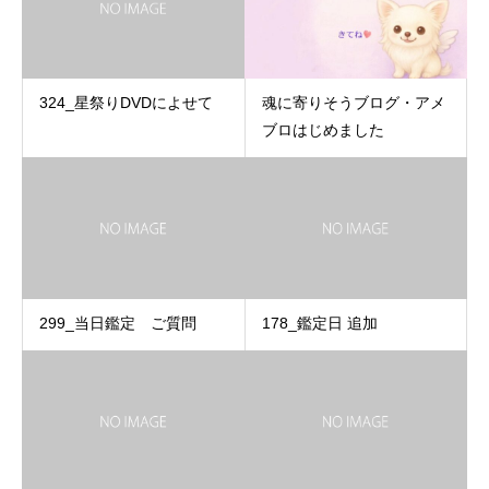
324_星祭りDVDによせて
魂に寄りそうブログ・アメ
ブロはじめました
299_当日鑑定 ご質問
178_鑑定日 追加