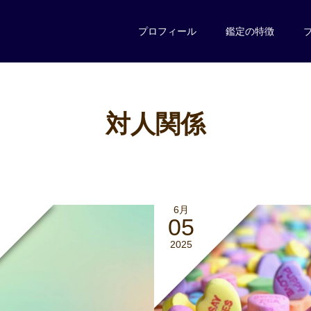
プロフィール
鑑定の特徴
対人関係
6月
05
2025