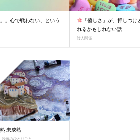
。。心で戦わない、という
「優しさ」が、押しつけ
れるかもしれない話
対人関係
熟 未成熟
,
沙羅のひとりごと