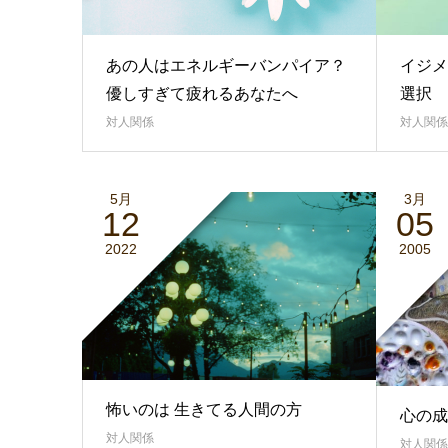
あの人はエネルギーバンパイア？
イジメ
優しすぎて疲れるあなたへ
選択
対人関係
対人関係
5月
3月
12
05
2022
2005
怖いのは 生きてる人間の方
心の成
対人関係
対人関係